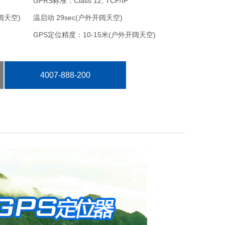
GPRS标准：Class 12, TCP/IP
阔天空)
温启动 29sec(户外开阔天空)
GPS定位精度：10-15米(户外开阔天空)
信号情况下）
灯 功能 慢闪 快闪 灯灭
眠
红色 GSM指示灯 搜网中 搜网成功 休眠
4007-888-200
工作湿度：5% ~ 95% RH
产品净重：64克
太阳能充电电压：4.2V（充电开机）
太阳能板输出电压:≤5.5V