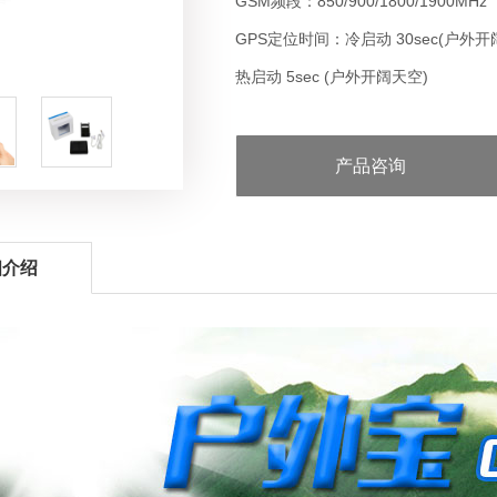
GSM频段：850/900/1800/1900MHz
GPS定位时间：冷启动 30sec(户外开
热启动 5sec (户外开阔天空)
Wi-Fi定位精度：0-30米（有Wi-Fi
蓝色 GPS指示灯 定位中 定位成功 休
产品咨询
工作温度：-20℃ ~ +45℃
产品尺寸：65(长)x50(宽) x17(高)mm
电池容量：2000mA
细介绍
太阳能板功率:30-80mA左右