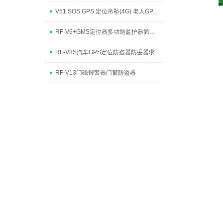
V51 SOS GPS 定位吊坠(4G) 老人GPS定位器 防丢
RF-V6+GMS定位器多功能监护器简易手机
RF-V8S汽车GPS定位防盗器防丢器求救器
RF-V13门磁报警器门窗防盗器