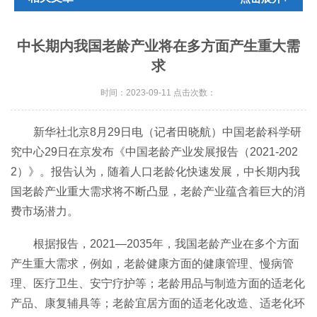
中长期内我国老龄产业将在多方面产生重大需
求
时间：2023-09-11 点击次数：
新华社北京8月29日电（记者田晓航）中国老龄科学研
究中心29日在京发布《中国老龄产业发展报告（2021-202
2）》。报告认为，随着人口老龄化快速发展，中长期内我
国老龄产业重大需求将不断凸显，老龄产业蕴含着巨大的消
费市场潜力。
根据报告，2021—2035年，我国老龄产业在多个方面
产生重大需求，例如，老龄健康方面的健康管理、慢病管
理、医疗卫生、安宁疗护等；老龄用品与制造方面的适老化
产品、康复辅具等；老龄宜居方面的适老化改造、适老化环