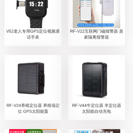
V52老人专用GPS定位视频通
RF-V22互联网门磁报警器 居
话手表
家隔离报警器
RF-V24养殖定位器 养殖场定
RF-V44牛定位器 羊定位器
位 GPS太阳能畜
太阳能自动充电