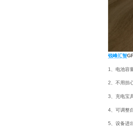
锐峰汇智
G
1、电池容
2、不用担
3、充电宝
4、可调整
5、设备进