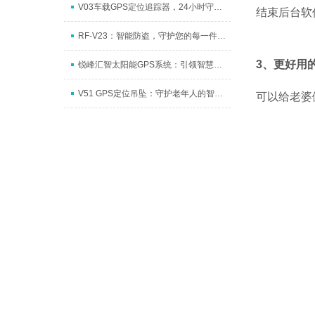
V03车载GPS定位追踪器，24小时守护您的爱
结束后台软
RF-V23：智能防盗，守护您的每一件珍贵物
3、更好用
锐峰汇智太阳能GPS系统：引领智慧牧场新
V51 GPS定位吊坠：守护老年人的智能小卫士
可以给老婆