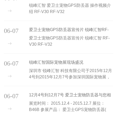
绍 R
锐峰汇智 爱卫士宠物GPS防丢器 操作视频介
绍 RF-V30 RF-V32
http://v.qq.com/page/r/x/h/r0177d34hxh.html...
06-07
爱卫士宠物GPS防丢器宣传片 锐峰汇智RF-
V30 RF-V3
爱卫士宠物GPS防丢器宣传片 锐峰汇智 RF-
V30 RF-V32
http://v.qq.com/page/e/2/c/e01776hyi2c.html...
06-07
锐峰汇智国际宠物展现场盛况
深圳市 锐峰汇智 科技有限公司于2015年12月
4号到2015年12月7号参加深圳国际宠物展，
在展会中展出了“爱卫士”宠物GPS防丢器，受
到商家和宠友们的强势围观! “爱卫士”宠物
06-07
12月4号到12月7号 爱卫士宠物防丢器与您相
GPS防丢器的...
约深圳
展览时间： 2015.12.4 - 2015.12.7 展位：
B46B 参展产品： 爱卫士GPS宠物防丢器(
RF-V30 ) 现场活动： 我要代言、晒宝免单 活