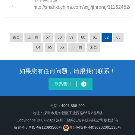
http://shanxi.china.com/sxjj/jinrong/11162452
搜狐报道：http://mt.sohu.com/20150604/n414453
首页
上一页
57
58
59
60
61
62
63
64
65
66
下一页
末页
如果您有任何问题，请跟我们联系！
联系我们
电话：
4007-888-200
地址：深圳市龙华新区工业西路86号A栋5楼
Copyright © 2007-2023 深圳市锐峰汇智科技有限公司 版权所有
备案号：粤ICP备12093560号
粤公网安备 44030902001135号