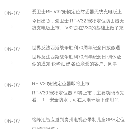
动1：我要代言 我要代言：成功入选代言宠将
06-07
爱卫士RF-V32宠物定位防丢器无线充电版上
获得价值5千元的宠宠熊...
市
今日出货，爱卫士 RF-V32 宠物定位防丢器无
线充电版上市。 V32是在V30的基础上做了充
电改进，不需要再插USB数据线即可实现充
电，提高用户使用体验度和方便度。同时，无
06-07
世界反法西斯战争胜利70周年纪念日放假通
线充电也使得...
知
世界反法西斯战争胜利70周年纪念日 调休放
假的通知 锐峰汇智 各位亲爱的客户、同事
们： 2015年是中国人民抗日战争暨世界反法
西斯战争胜利70周年。为积极相应国务院号
06-07
RF-V30宠物定位器即将上市
召，广泛参与...
RF-V30 宠物定位器 即将上市，主要功能抢先
看。 1、安全防水，可在大雨环境下使用 2、
LED警示灯随环境光亮度的变化，智能启动/
关闭 3、GSM四频 +GPS全球定位 4、网站平
06-07
锐峰汇智应邀到贵州电视台录制儿童GPS定位
台/手机App/微信...
中华网报道：