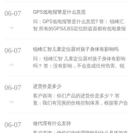
据上看，是不是可以判 断实时跟踪的时候定
06-07
GPS低电报警是什么意思
位的情况...
问：GPS低电报警是什么意思? 答： 锐峰汇
智 所有的GPS/LBS定位防盗器都有低电量报
警功能，意思当设备的电池电量不足的时候，
设备会自动发信息到用户手机上，通知设备电
06-07
锐峰汇智儿童定位器对孩子身体有影响吗
量不足。低...
问： 锐峰汇智 儿童定位器对孩子身体有影响
吗？ 答：没有影响，不会造成任何伤害。锐
峰汇智儿童定位器的目标市场是全球，产品远
销世界几十个国家，采用欧美高标准控制产品
06-07
进货价是多少
质量...
客户咨询：你们产品的进货价是多少？ 答
复：我们有完善的价格控制体系，根据客户合
作方式来合理定价。 如果需要得到最合适的
报价，我们需要与您详细沟通登记之后再根据
06-07
做代理有什么支持
价格体...
客户咨询：做你们的代理能给到什么具体的支