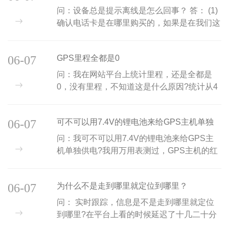
问：设备总是提示离线是怎么回事？ 答： (1)
确认电话卡是在哪里购买的，如果是在我们这
边购买的，需先充值10元话费，再将机子重
启。 (2)确认GPRS流量是否能正常使用。 (3)
06-07
GPS里程全都是0
确认是否正...
问：我在网站平台上统计里程，还是全都是
0，没有里程，不知道这是什么原因?统计从4
月底到今天的里程，每天都是0 答：平台数据
还没有完善，会尽快改进。...
06-07
可不可以用7.4V的锂电池来给GPS主机单独
供电
问：我可不可以用7.4V的锂电池来给GPS主
机单独供电?我用万用表测过，GPS主机的红
黑线是5V的，USB供电也是5V的，不知道
7.4V下能否正常工作? 答：7.4V会损坏设
06-07
为什么不是走到哪里就定位到哪里？
备。...
问： 实时跟踪，信息是不是走到哪里就定位
到哪里?在平台上看的时候延迟了十几二十分
钟才上传一次信息，是什么原因导致的?从数